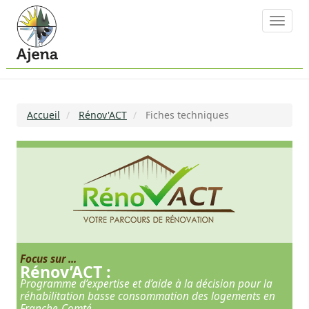
Aller
Panneau de gestion des cookies
au
Toggle
contenu
naviga
principal
Accueil
Rénov'ACT
Fiches techniques
Focus sur ...
Rénov’ACT :
Programme d’expertise et d’aide à la décision pour la
réhabilitation basse consommation des logements en
Franche-Comté