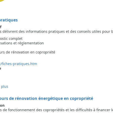
pratiques
f
s délivrent des informations pratiques et des conseils utiles pour 
ostic complet
isations et réglementation
urs de rénovation en copropriété
t/fiches-pratiques.htm
e
 plus
sur
Fiches
pratiques
ours de rénovation énergétique en copropriété
ion
s de fonctionnement des copropriétés et les difficultés à financer 