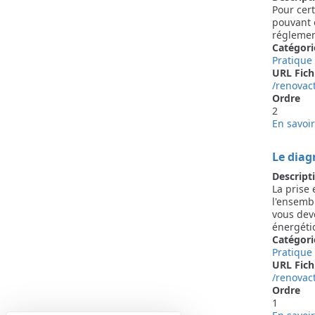
Pour cer
pouvant ê
réglemen
Catégori
Pratique
URL Fich
/renovac
Ordre
2
En savoir
Le diag
Descript
La prise 
l'ensemb
vous dev
énergétiq
Catégori
Pratique
URL Fich
/renovac
Ordre
1