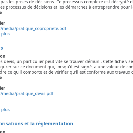
t pas les prises de décisions. Ce processus complexe est décrypté 
les processus de décisions et les démarches à entreprendre pour la
e
ier
t/media/pratique_copropriete.pdf
 plus
sur
Le
parcours
is
de
rénovation
ion
énergétique
s devis, un particulier peut vite se trouver démuni. Cette fiche vi
en
igurer sur ce document qui, lorsqu'il est signé, a une valeur de cont
copropriété
re ce qu'il comporte et de vérifier qu'il est conforme aux travaux
e
ier
t/media/pratique_devis.pdf
 plus
sur
Les
devis
orisations et la réglementation
ion