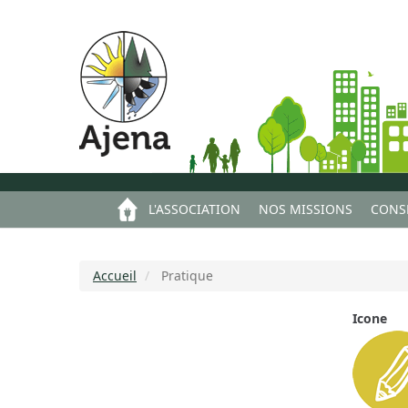
Aller
Panneau de gestion des cookies
au
contenu
principal
Main
L'ASSOCIATION
NOS MISSIONS
CONSE
navigation
Accueil
Pratique
Icone