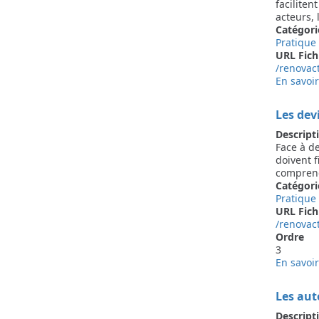
faciliten
acteurs, 
Catégori
Pratique
URL Fich
/renovac
En savoir
Les dev
Descript
Face à de
doivent f
comprend
Catégori
Pratique
URL Fich
/renovac
Ordre
3
En savoir
Les aut
Descript