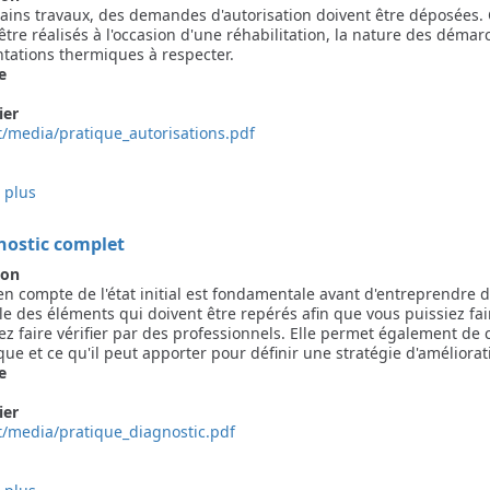
tains travaux, des demandes d'autorisation doivent être déposées. C
tre réalisés à l'occasion d'une réhabilitation, la nature des démar
tations thermiques à respecter.
e
ier
t/media/pratique_autorisations.pdf
 plus
sur
Les
autorisations
nostic complet
et
la
ion
réglementation
en compte de l'état initial est fondamentale avant d'entreprendre des
le des éléments qui doivent être repérés afin que vous puissiez fa
ez faire vérifier par des professionnels. Elle permet également de
ue et ce qu'il peut apporter pour définir une stratégie d'améliora
e
ier
t/media/pratique_diagnostic.pdf